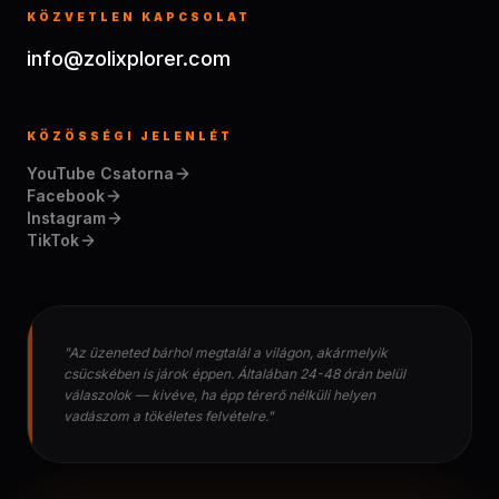
KÖZVETLEN KAPCSOLAT
info@zolixplorer.com
KÖZÖSSÉGI JELENLÉT
YouTube Csatorna
Facebook
Instagram
TikTok
"Az üzeneted bárhol megtalál a világon, akármelyik
csücskében is járok éppen. Általában 24-48 órán belül
válaszolok — kivéve, ha épp térerő nélküli helyen
vadászom a tökéletes felvételre."