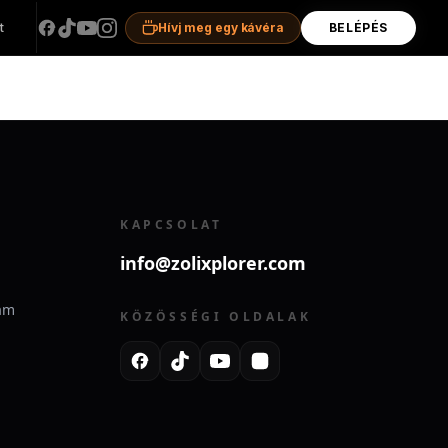
t
Hívj meg egy kávéra
BELÉPÉS
KAPCSOLAT
info@zolixplorer.com
ram
KÖZÖSSÉGI OLDALAK