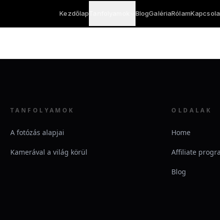
Kezdőlap
Tanfolyamok
Blog
Galéria
Rólam
Kapcsola
TANFOLYAMOK
OLDALAK
A fotózás alapjai
Home
Kamerával a világ körül
Affiliate prog
Blog