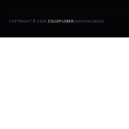
COPYRIGHT ©
2026
ZOLIXPLORER
ADATVÉDELEM
ÁSZF